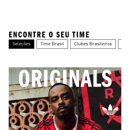
ENCONTRE O SEU TIME
Seleções
Time Brasil
Clubes Brasileiros
Clu
Alemanha
Argentina
Es