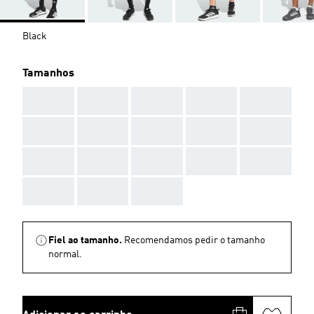
Black
Tamanhos
AAA
AAA
AAA
AAA
AAA
AAA
AAA
AAA
AAA
AAA
AAA
AAA
AAA
AAA
AAA
AAA
AAA
AAA
Fiel ao tamanho.
Recomendamos pedir o tamanho
normal.