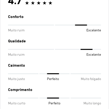
4.7
Conforto
Muito ruim
Excelente
Qualidade
Muito ruim
Excelente
Caimento
Muito justo
Perfeito
Muito folgado
Comprimento
Muito curto
Perfeito
Muito longo