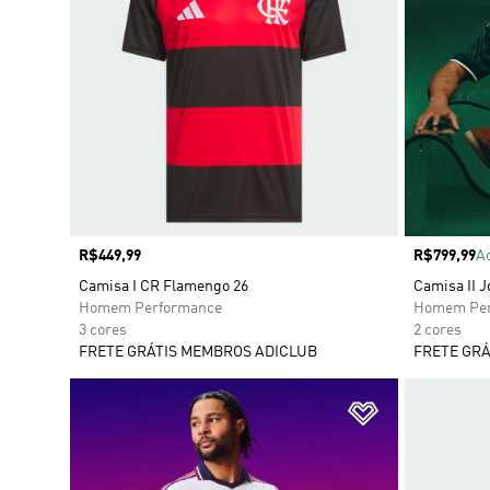
Preço
R$449,99
Preço
R$799,99
A
Camisa I CR Flamengo 26
Camisa II J
Homem Performance
Homem Per
3 cores
2 cores
FRETE GRÁTIS MEMBROS ADICLUB
FRETE GRÁ
Adicionar à Li