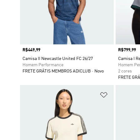
Preço
R$449,99
Preço
R$799,99
Camisa II Newcastle United FC 26/27
Camisa I Re
Homem Performance
Homem Per
FRETE GRÁTIS MEMBROS ADICLUB
Novo
2 cores
FRETE GRÁ
Adicionar à Li