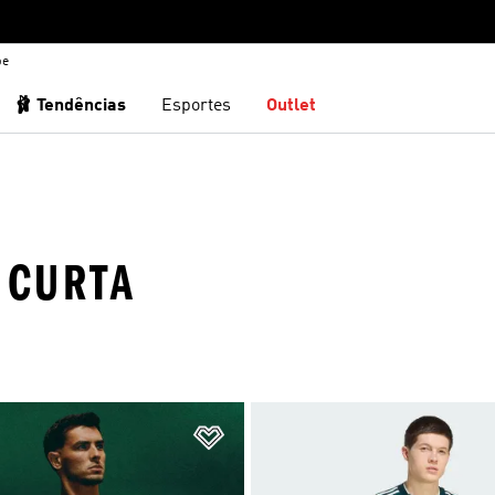
be
🩰 Tendências
Esportes
Outlet
 CURTA
sta de Desejos
Adicionar à Lista de Desejos