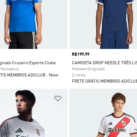
Preço
R$199,99
ginals Cruzeiro Esporte Clube
CAMISETA DROP NEEDLE TRÊS LI
formance
Homem Originals
TIS MEMBROS ADICLUB
Novo
2 cores
FRETE GRÁTIS MEMBROS ADICLU
sta de Desejos
Adicionar à Lista de Desejos