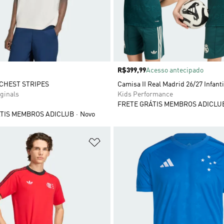
Preço
R$399,99
Acesso antecipado
CHEST STRIPES
Camisa II Real Madrid 26/27 Infanti
ginals
Kids Performance
FRETE GRÁTIS MEMBROS ADICLU
TIS MEMBROS ADICLUB
Novo
sta de Desejos
Adicionar à Lista de Desejos