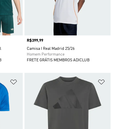
Preço
R$399,99
l
Camisa I Real Madrid 25/26
Homem Performance
B
FRETE GRÁTIS MEMBROS ADICLUB
Adicionar à Lista de Desejos
Adicionar à