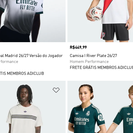
Preço
R$449,99
al Madrid 26/27 Versão do Jogador
Camisa I River Plate 26/27
formance
Homem Performance
FRETE GRÁTIS MEMBROS ADICLU
TIS MEMBROS ADICLUB
sta de Desejos
Adicionar à Lista de Desejos