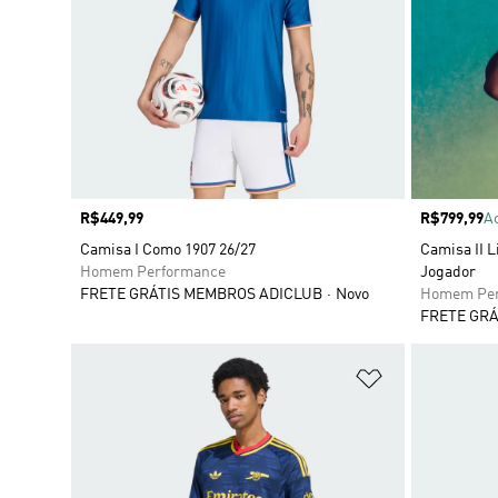
Preço
R$449,99
Preço
R$799,99
A
Camisa I Como 1907 26/27
Camisa II L
Homem Performance
Jogador
FRETE GRÁTIS MEMBROS ADICLUB
Novo
Homem Per
FRETE GRÁ
Adicionar à Li