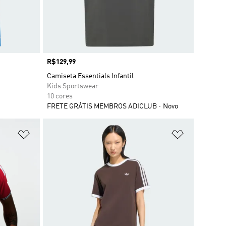
Preço
R$129,99
Camiseta Essentials Infantil
Kids Sportswear
10 cores
FRETE GRÁTIS MEMBROS ADICLUB
Novo
Adicionar à Lista de Desejos
Adicionar à