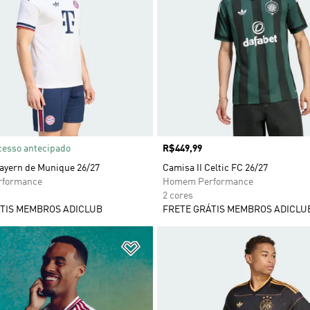
cesso antecipado
Preço
R$449,99
Bayern de Munique 26/27
Camisa II Celtic FC 26/27
formance
Homem Performance
2 cores
TIS MEMBROS ADICLUB
FRETE GRÁTIS MEMBROS ADICLU
sta de Desejos
Adicionar à Lista de Desejos