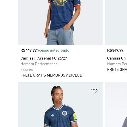
Preço
R$449,99
Acesso antecipado
Preço
R$349,99
Camisa II Arsenal FC 26/27
Camisa Ori
Homem Performance
Homem Per
2 cores
FRETE GRÁ
FRETE GRÁTIS MEMBROS ADICLUB
Adicionar à Li