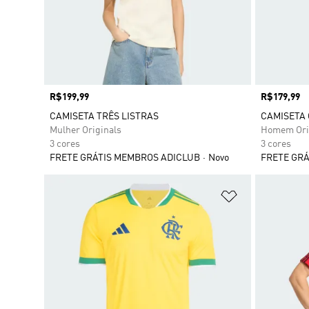
Preço
R$199,99
Preço
R$179,99
CAMISETA TRÊS LISTRAS
CAMISETA 
Mulher Originals
Homem Ori
3 cores
3 cores
FRETE GRÁTIS MEMBROS ADICLUB
Novo
FRETE GRÁ
Adicionar à Li