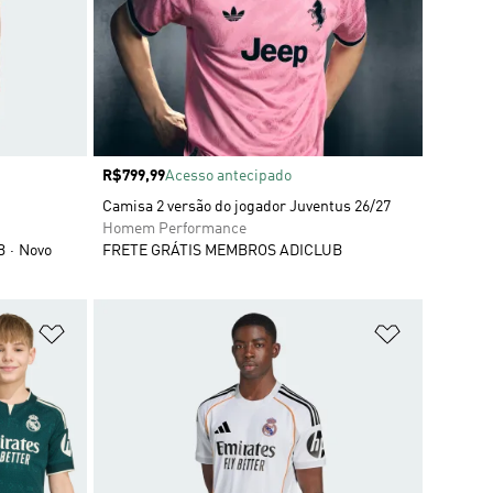
Preço
R$799,99
Acesso antecipado
Camisa 2 versão do jogador Juventus 26/27
Homem Performance
B
Novo
FRETE GRÁTIS MEMBROS ADICLUB
Adicionar à Lista de Desejos
Adicionar à