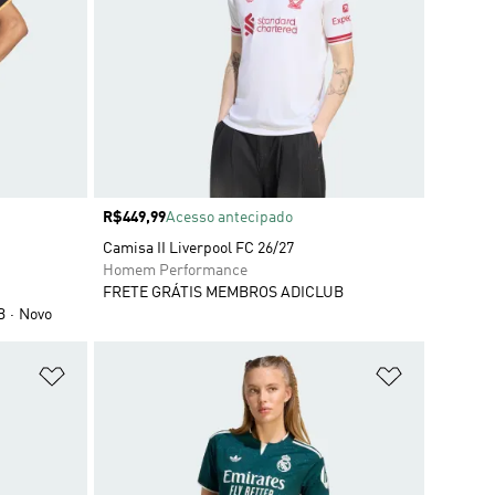
Preço
R$449,99
Acesso antecipado
Camisa II Liverpool FC 26/27
Homem Performance
FRETE GRÁTIS MEMBROS ADICLUB
B
Novo
Adicionar à Lista de Desejos
Adicionar à