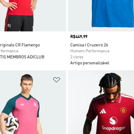
Preço
R$449,99
riginals CR Flamengo
Camisa I Cruzeiro 26
formance
Homem Performance
TIS MEMBROS ADICLUB
2 cores
Artigo personalizável
sta de Desejos
Adicionar à Lista de Desejos