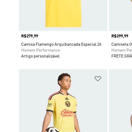
Preço
R$279,99
Preço
R$299,99
Camisa Flamengo Arquibancada Especial 26
Camiseta O
Homem Performance
Homem Per
Artigo personalizável
FRETE GRÁ
Adicionar à Li