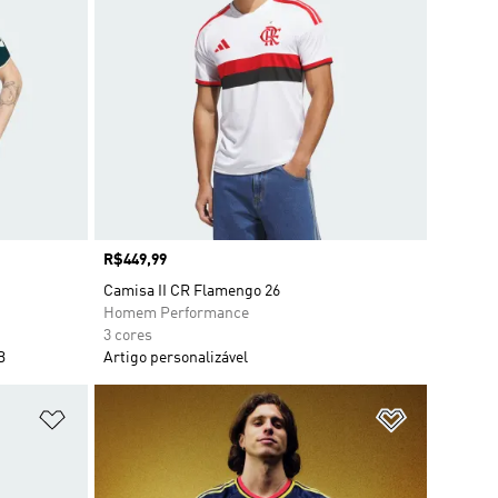
Preço
R$449,99
Camisa II CR Flamengo 26
Homem Performance
3 cores
B
Artigo personalizável
Adicionar à Lista de Desejos
Adicionar à