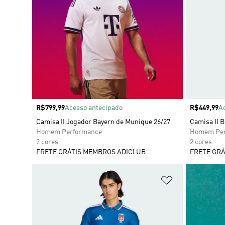
Preço
R$799,99
Acesso antecipado
Preço
R$449,99
A
Camisa II Jogador Bayern de Munique 26/27
Camisa II 
Homem Performance
Homem Per
2 cores
2 cores
FRETE GRÁTIS MEMBROS ADICLUB
FRETE GRÁ
Adicionar à Li