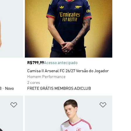
Preço
R$799,99
Acesso antecipado
Camisa II Arsenal FC 26/27 Versão do Jogador
Homem Performance
2 cores
B
Novo
FRETE GRÁTIS MEMBROS ADICLUB
Adicionar à Lista de Desejos
Adicionar à