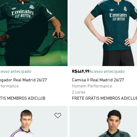
cesso antecipado
Preço
R$449,99
Acesso antecipado
ogador Real Madrid 26/27
Camisa II Real Madrid 26/27
formance
Homem Performance
2 cores
TIS MEMBROS ADICLUB
FRETE GRÁTIS MEMBROS ADICLU
sta de Desejos
Adicionar à Lista de Desejos