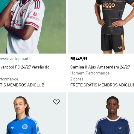
cesso antecipado
Preço
R$449,99
iverpool FC 26/27 Versão do
Camisa II Ajax Amsterdam 26/27
Homem Performance
formance
2 cores
TIS MEMBROS ADICLUB
FRETE GRÁTIS MEMBROS ADICLU
sta de Desejos
Adicionar à Lista de Desejos