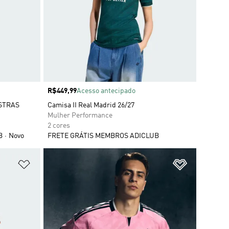
Preço
R$449,99
Acesso antecipado
STRAS
Camisa II Real Madrid 26/27
Mulher Performance
2 cores
B
Novo
FRETE GRÁTIS MEMBROS ADICLUB
Adicionar à Lista de Desejos
Adicionar à