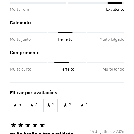
Muito ruim
Excelente
Caimento
Muito justo
Perfeito
Muito folgado
Comprimento
Muito curto
Perfeito
Muito longo
Filtrar por avaliações
5
4
3
2
1
14 de julho de 2026