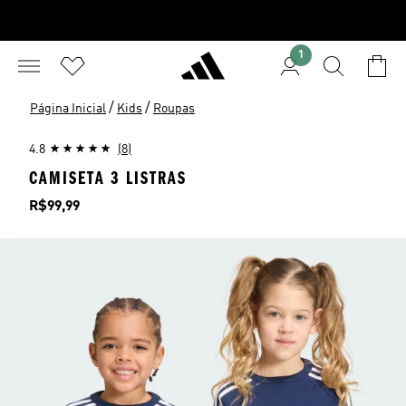
1
/
/
Página Inicial
Kids
Roupas
4.8
(8)
CAMISETA 3 LISTRAS
Preço
R$99,99