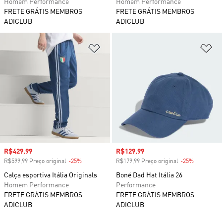
Homem Performance
Homem Performance
FRETE GRÁTIS MEMBROS
FRETE GRÁTIS MEMBROS
ADICLUB
ADICLUB
Adicionar à Lista de Desejos
Ad
Preço com desconto
R$429,99
Preço com desconto
R$129,99
R$599,99 Preço original
-25%
Desconto
R$179,99 Preço original
-25%
Desconto
Calça esportiva Itália Originals
Boné Dad Hat Itália 26
Homem Performance
Performance
FRETE GRÁTIS MEMBROS
FRETE GRÁTIS MEMBROS
ADICLUB
ADICLUB