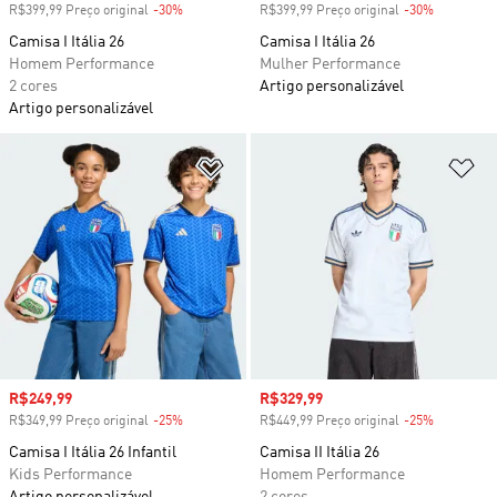
R$399,99 Preço original
-30%
Desconto
R$399,99 Preço original
-30%
Desconto
Camisa I Itália 26
Camisa I Itália 26
Homem Performance
Mulher Performance
2 cores
Artigo personalizável
Artigo personalizável
Adicionar à Lista de Desejos
Ad
Preço com desconto
R$249,99
Preço com desconto
R$329,99
R$349,99 Preço original
-25%
Desconto
R$449,99 Preço original
-25%
Desconto
Camisa I Itália 26 Infantil
Camisa II Itália 26
Kids Performance
Homem Performance