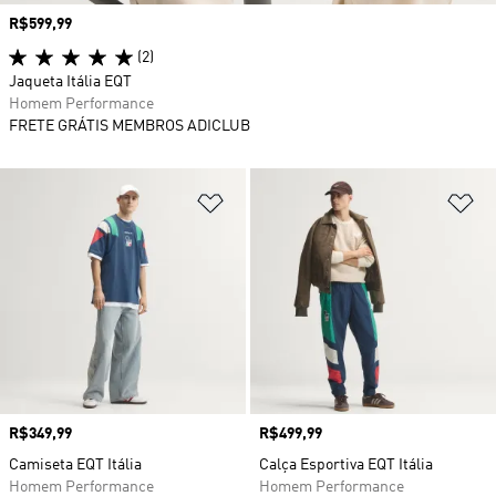
Preço
R$599,99
(2)
Jaqueta Itália EQT
Homem Performance
FRETE GRÁTIS MEMBROS ADICLUB
Adicionar à Lista de Desejos
Ad
Preço
R$349,99
Preço
R$499,99
Camiseta EQT Itália
Calça Esportiva EQT Itália
Homem Performance
Homem Performance