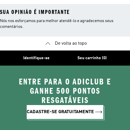
SUA OPINIÃO É IMPORTANTE
Nós nos esforçamos para melhor atendê-lo e agradecemos seus
comentários.
De volta ao topo
Identifique-se
Seu carrinho (0)
ENTRE PARA O ADICLUB E
GANHE 500 PONTOS
RESGATÁVEIS
CADASTRE-SE GRATUITAMENTE