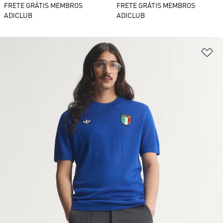
FRETE GRÁTIS MEMBROS
FRETE GRÁTIS MEMBROS
ADICLUB
ADICLUB
Ad