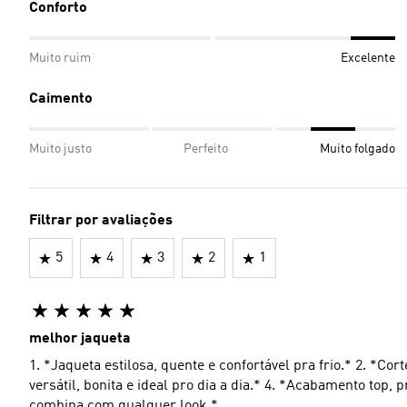
Conforto
Muito ruim
Excelente
Caimento
Muito justo
Perfeito
Muito folgado
Filtrar por avaliações
5
4
3
2
1
melhor jaqueta
1. *Jaqueta estilosa, quente e confortável pra frio.* 2. *Cor
versátil, bonita e ideal pro dia a dia.* 4. *Acabamento top, 
combina com qualquer look.*