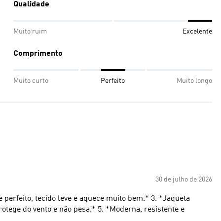
Qualidade
Muito ruim
Excelente
Comprimento
Muito curto
Perfeito
Muito longo
30 de julho de 2026
te perfeito, tecido leve e aquece muito bem.* 3. *Jaqueta
protege do vento e não pesa.* 5. *Moderna, resistente e