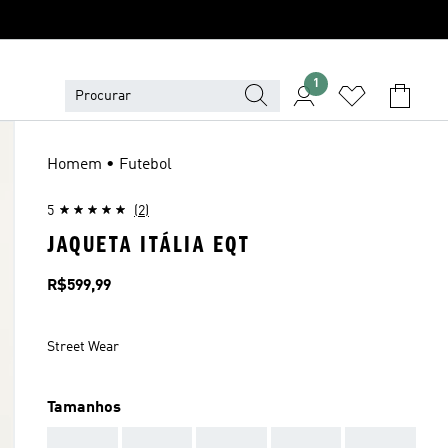
1
Homem • Futebol
5
(2)
JAQUETA ITÁLIA EQT
Preço
R$599,99
Street Wear
Tamanhos
AAA
AAA
AAA
AAA
AAA