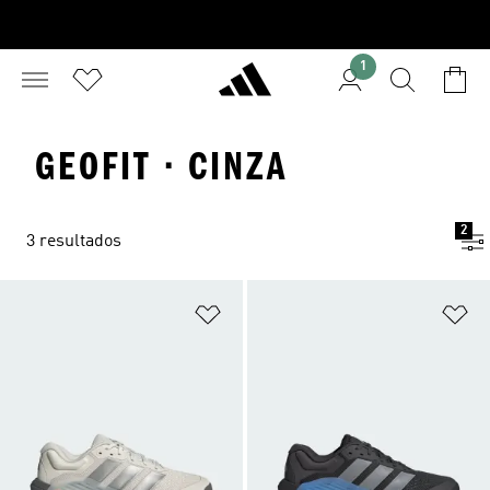
1
GEOFIT · CINZA
2
3 resultados
Adicionar à Lista de Desejos
Ad