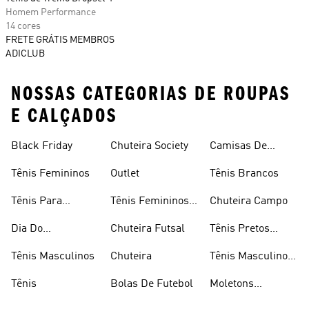
Homem Performance
14 cores
FRETE GRÁTIS MEMBROS
ADICLUB
NOSSAS CATEGORIAS DE ROUPAS
E CALÇADOS
Black Friday
Chuteira Society
Camisas De
Times
Tênis Femininos
Outlet
Tênis Brancos
Tênis Para
Tênis Femininos
Chuteira Campo
Caminhada
Brancos
Dia Do
Chuteira Futsal
Tênis Pretos
Consumidor
Femininos
Tênis Masculinos
Chuteira
Tênis Masculino
Em Promoçao
Tênis
Bolas De Futebol
Moletons
Femininos