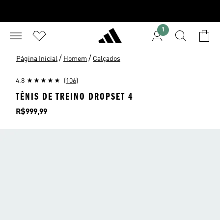
1
/
/
Página Inicial
Homem
Calçados
4.8
(106)
TÊNIS DE TREINO DROPSET 4
Preço
R$999,99