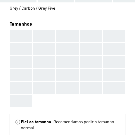
Grey / Carbon / Grey Five
Tamanhos
AAA
AAA
AAA
AAA
AAA
AAA
AAA
AAA
AAA
AAA
AAA
AAA
AAA
AAA
AAA
AAA
AAA
AAA
AAA
AAA
AAA
AAA
AAA
AAA
AAA
AAA
Fiel ao tamanho.
Recomendamos pedir o tamanho
normal.