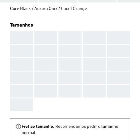
Core Black / Aurora Onix / Lucid Orange
Tamanhos
AAA
AAA
AAA
AAA
AAA
AAA
AAA
AAA
AAA
AAA
AAA
AAA
AAA
AAA
AAA
AAA
AAA
AAA
AAA
AAA
AAA
AAA
AAA
AAA
AAA
AAA
Fiel ao tamanho.
Recomendamos pedir o tamanho
normal.