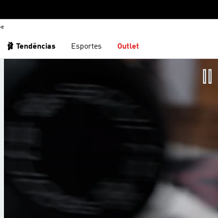
be
🩰 Tendências
Esportes
Outlet