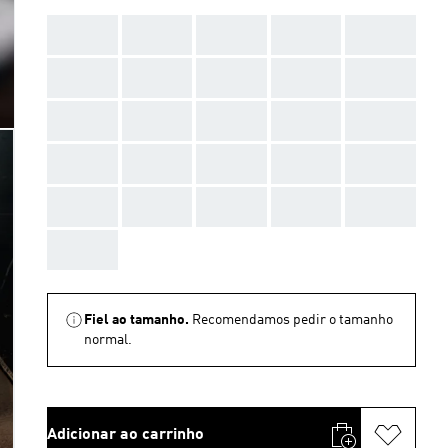
AAA
AAA
AAA
AAA
AAA
AAA
AAA
AAA
AAA
AAA
AAA
AAA
AAA
AAA
AAA
AAA
AAA
AAA
AAA
AAA
AAA
AAA
AAA
AAA
AAA
AAA
Fiel ao tamanho.
Recomendamos pedir o tamanho
normal.
Adicionar ao carrinho