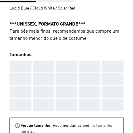
Lucid Blue / Cloud White / Solar Red
***UNISSEX, FORMATO GRANDE***
Para pés mais finos, recomendamos que compre um
tamanho menor do que o de costume.
Tamanhos
AAA
AAA
AAA
AAA
AAA
AAA
AAA
AAA
AAA
AAA
AAA
AAA
AAA
AAA
AAA
AAA
AAA
AAA
AAA
AAA
Fiel ao tamanho.
Recomendamos pedir o tamanho
normal.