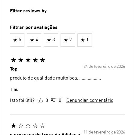
Filter reviews by
Filtrar por avaliações
5
4
3
2
1
24 de fevereiro de 2026
Top
produto de qualidade muito boa. ..................
Tim.
Isto foi útil?
0
0
Denunciar comentário
11 de fevereiro de 2026
o processo de troca da Adidas é