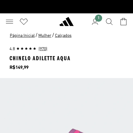
1
/
/
Página Inicial
Mulher
Calçados
4.8
(970)
CHINELO ADILETTE AQUA
Preço
R$149,99