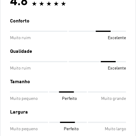
4.8
Conforto
Muito ruim
Excelente
Qualidade
Muito ruim
Excelente
Tamanho
Muito pequeno
Perfeito
Muito grande
Largura
Muito pequeno
Perfeito
Muito largo