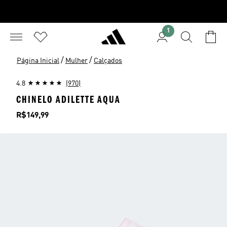
1
/
/
Página Inicial
Mulher
Calçados
4.8
(970)
CHINELO ADILETTE AQUA
Preço
R$149,99