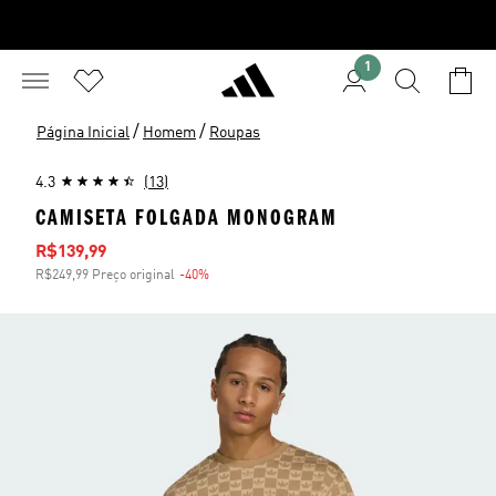
1
/
/
Página Inicial
Homem
Roupas
4.3
(13)
CAMISETA FOLGADA MONOGRAM
Preço com desconto
R$139,99
R$249,99 Preço original
-40%
Desconto