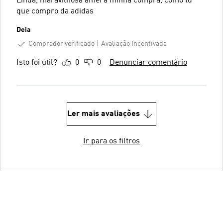
Linda, maravilhosa amei a minha compra, como td
que compro da adidas
Deia
Comprador verificado
Avaliação Incentivada
Isto foi útil?
0
0
Denunciar comentário
Ler mais avaliações
Ir para os filtros