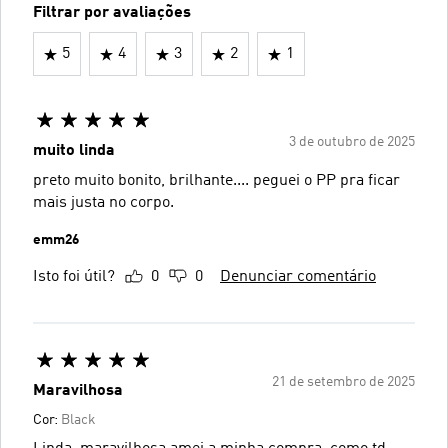
Filtrar por avaliações
5
4
3
2
1
3 de outubro de 2025
muito linda
preto muito bonito, brilhante.... peguei o PP pra ficar
mais justa no corpo.
emm26
Isto foi útil?
0
0
Denunciar comentário
21 de setembro de 2025
Maravilhosa
Cor:
Black