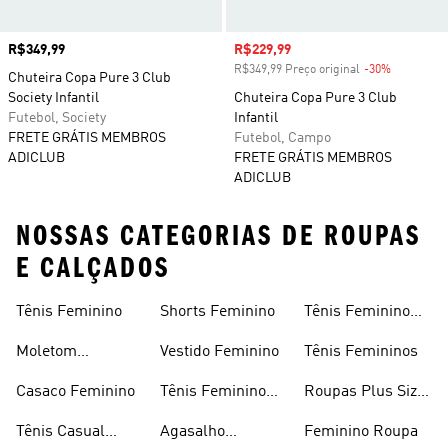
Preço
R$349,99
Preço com desconto
R$229,99
R$349,99 Preço original
-30%
Desconto
Chuteira Copa Pure 3 Club
Society Infantil
Chuteira Copa Pure 3 Club
Futebol, Society
Infantil
FRETE GRÁTIS MEMBROS
Futebol, Campo
ADICLUB
FRETE GRÁTIS MEMBROS
ADICLUB
NOSSAS CATEGORIAS DE ROUPAS
E CALÇADOS
Tênis Feminino
Shorts Feminino
Tênis Feminino
Em Promoção
Moletom
Vestido Feminino
Tênis Femininos
Feminino
Casaco Feminino
Tênis Feminino
Roupas Plus Size
Preto
Feminino
Tênis Casual
Agasalho
Feminino Roupa