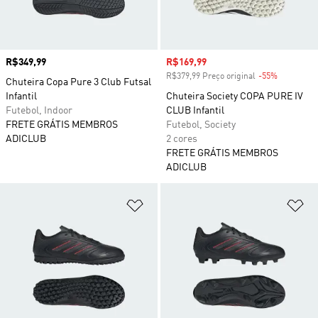
Preço
R$349,99
Preço com desconto
R$169,99
R$379,99 Preço original
-55%
Desconto
Chuteira Copa Pure 3 Club Futsal
Infantil
Chuteira Society COPA PURE IV
Futebol, Indoor
CLUB Infantil
FRETE GRÁTIS MEMBROS
Futebol, Society
ADICLUB
2 cores
FRETE GRÁTIS MEMBROS
ADICLUB
Adicionar à Lista de Desejos
Ad