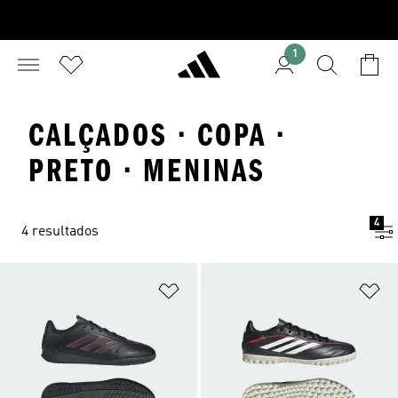
1
CALÇADOS · COPA ·
PRETO · MENINAS
4
4 resultados
Adicionar à Lista de Desejos
Ad