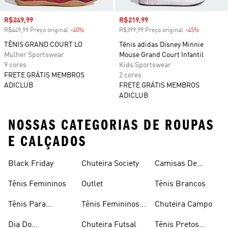
Preço com desconto
R$249,99
Preço com desconto
R$219,99
R$449,99 Preço original
-40%
Desconto
R$399,99 Preço original
-45%
Desconto
TÊNIS GRAND COURT LO
Tênis adidas Disney Minnie
Mulher Sportswear
Mouse Grand Court Infantil
9 cores
Kids Sportswear
FRETE GRÁTIS MEMBROS
2 cores
ADICLUB
FRETE GRÁTIS MEMBROS
ADICLUB
NOSSAS CATEGORIAS DE ROUPAS
E CALÇADOS
Black Friday
Chuteira Society
Camisas De
Times
Tênis Femininos
Outlet
Tênis Brancos
Tênis Para
Tênis Femininos
Chuteira Campo
Caminhada
Brancos
Dia Do
Chuteira Futsal
Tênis Pretos