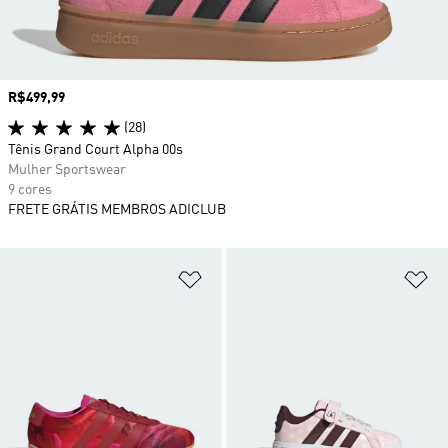
Preço
R$499,99
(28)
Tênis Grand Court Alpha 00s
Mulher Sportswear
9 cores
FRETE GRÁTIS MEMBROS ADICLUB
Adicionar à Lista de Desejos
Ad