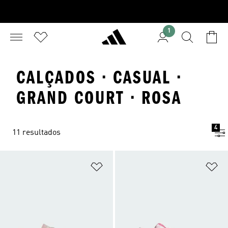
1
CALÇADOS · CASUAL ·
GRAND COURT · ROSA
4
11 resultados
Adicionar à Lista de Desejos
Ad