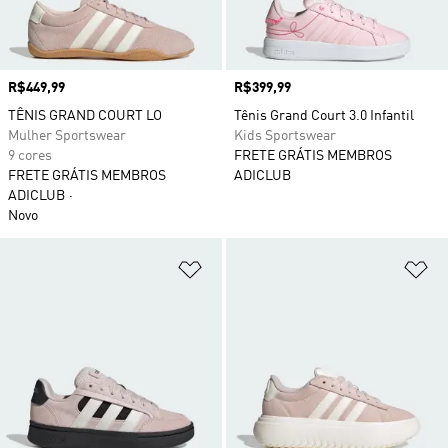
Preço
R$449,99
Preço
R$399,99
TÊNIS GRAND COURT LO
Tênis Grand Court 3.0 Infantil
Mulher Sportswear
Kids Sportswear
9 cores
FRETE GRÁTIS MEMBROS
FRETE GRÁTIS MEMBROS
ADICLUB
ADICLUB
Novo
Adicionar à Lista de Desejos
Ad