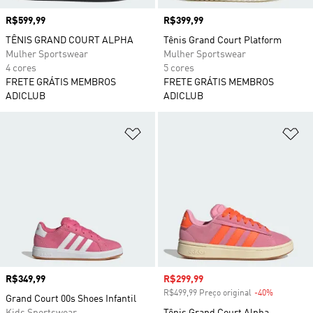
Preço
R$599,99
Preço
R$399,99
TÊNIS GRAND COURT ALPHA
Tênis Grand Court Platform
Mulher Sportswear
Mulher Sportswear
4 cores
5 cores
FRETE GRÁTIS MEMBROS
FRETE GRÁTIS MEMBROS
ADICLUB
ADICLUB
Adicionar à Lista de Desejos
Ad
Preço
R$349,99
Preço com desconto
R$299,99
R$499,99 Preço original
-40%
Desconto
Grand Court 00s Shoes Infantil