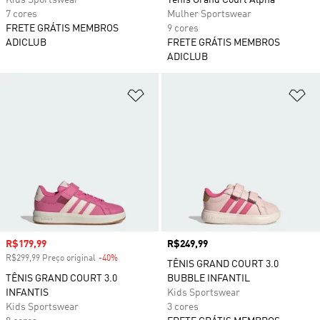
Kids Sportswear
Tênis Grand Court Alpha
7 cores
Mulher Sportswear
FRETE GRÁTIS MEMBROS
9 cores
ADICLUB
FRETE GRÁTIS MEMBROS
ADICLUB
Adicionar à Lista de Desejos
Ad
Preço com desconto
R$179,99
Preço
R$249,99
R$299,99 Preço original
-40%
Desconto
TÊNIS GRAND COURT 3.0
TÊNIS GRAND COURT 3.0
BUBBLE INFANTIL
INFANTIS
Kids Sportswear
Kids Sportswear
3 cores