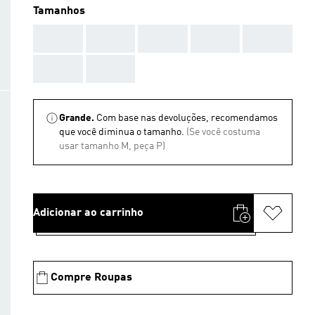
Tamanhos
AAA
AAA
AAA
AAA
AAA
AAA
AAA
Grande.
Com base nas devoluções, recomendamos
que você diminua o tamanho.
(Se você costuma
usar tamanho M, peça P)
Adicionar ao carrinho
Compre Roupas