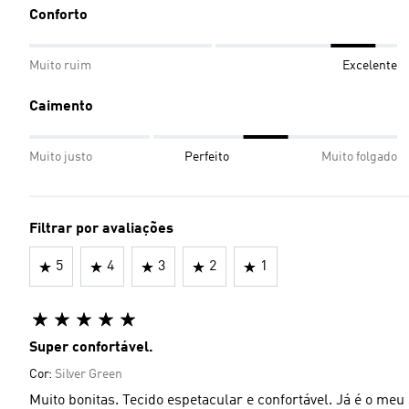
Conforto
Muito ruim
Excelente
Caimento
Muito justo
Perfeito
Muito folgado
Filtrar por avaliações
5
4
3
2
1
Super confortável.
Cor:
Silver Green
Muito bonitas. Tecido espetacular e confortável. Já é o meu