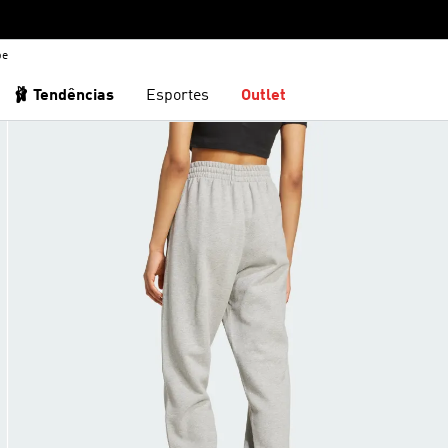
be
🩰 Tendências
Esportes
Outlet