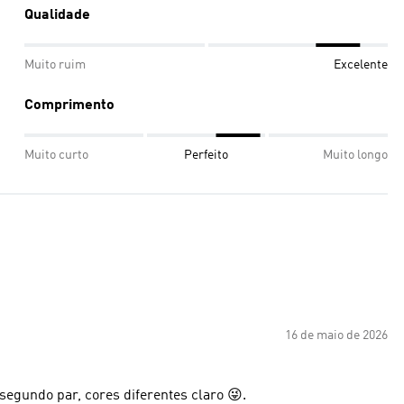
Qualidade
Muito ruim
Excelente
Comprimento
Muito curto
Perfeito
Muito longo
16 de maio de 2026
 segundo par, cores diferentes claro 😜.