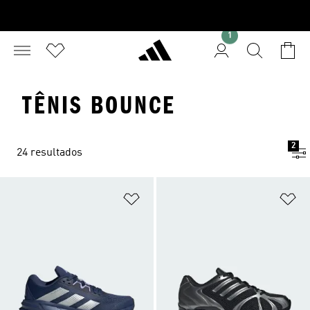
1
TÊNIS BOUNCE
2
24 resultados
Adicionar à Lista de Desejos
Ad