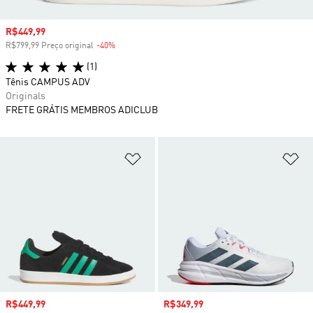
Preço com desconto
R$449,99
R$799,99 Preço original
-40%
Desconto
(1)
Tênis CAMPUS ADV
Originals
FRETE GRÁTIS MEMBROS ADICLUB
Adicionar à Lista de Desejos
Ad
Preço com desconto
R$449,99
Preço com desconto
R$349,99