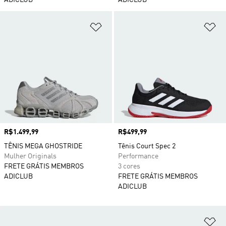
ADICLUB
ADICLUB
Adicionar à Lista de Desejos
Ad
Preço
R$1.499,99
Preço
R$499,99
TÊNIS MEGA GHOSTRIDE
Tênis Court Spec 2
Mulher Originals
Performance
FRETE GRÁTIS MEMBROS
3 cores
ADICLUB
FRETE GRÁTIS MEMBROS
ADICLUB
Ad