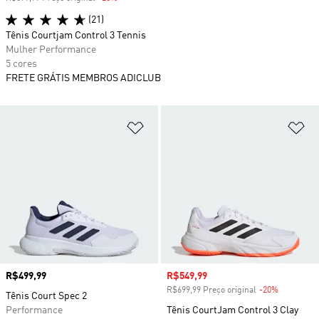
(21)
Tênis Courtjam Control 3 Tennis
Mulher Performance
5 cores
FRETE GRÁTIS MEMBROS ADICLUB
Adicionar à Lista de Desejos
Ad
Preço
R$499,99
Preço com desconto
R$549,99
R$699,99 Preço original
-20%
Desconto
Tênis Court Spec 2
Performance
Tênis CourtJam Control 3 Clay