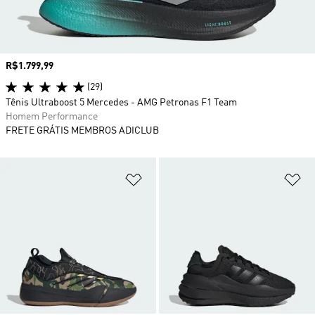
Preço
R$1.799,99
(29)
Tênis Ultraboost 5 Mercedes - AMG Petronas F1 Team
Homem Performance
FRETE GRÁTIS MEMBROS ADICLUB
Adicionar à Lista de Desejos
Ad