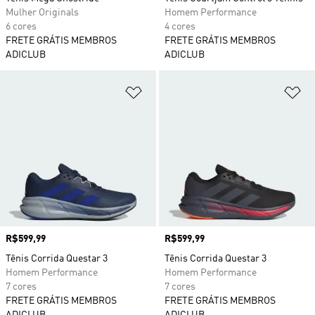
Mulher Originals
Homem Performance
6 cores
4 cores
FRETE GRÁTIS MEMBROS
FRETE GRÁTIS MEMBROS
ADICLUB
ADICLUB
Adicionar à Lista de Desejos
Ad
Preço
R$599,99
Preço
R$599,99
Tênis Corrida Questar 3
Tênis Corrida Questar 3
Homem Performance
Homem Performance
7 cores
7 cores
FRETE GRÁTIS MEMBROS
FRETE GRÁTIS MEMBROS