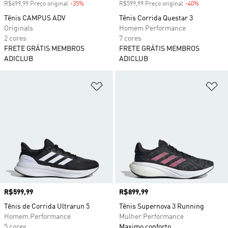
R$699,99 Preço original
-35%
Desconto
R$599,99 Preço original
-40%
Desconto
Tênis CAMPUS ADV
Tênis Corrida Questar 3
Originals
Homem Performance
2 cores
7 cores
FRETE GRÁTIS MEMBROS
FRETE GRÁTIS MEMBROS
ADICLUB
ADICLUB
Adicionar à Lista de Desejos
Ad
Preço
R$599,99
Preço
R$899,99
Tênis de Corrida Ultrarun 5
Tênis Supernova 3 Running
Homem Performance
Mulher Performance
5 cores
Maximo conforto