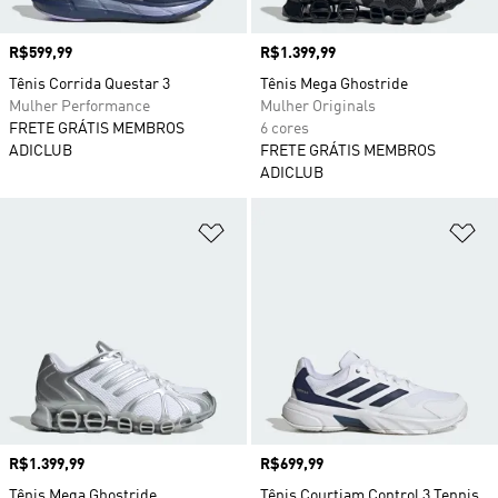
Preço
R$599,99
Preço
R$1.399,99
Tênis Corrida Questar 3
Tênis Mega Ghostride
Mulher Performance
Mulher Originals
FRETE GRÁTIS MEMBROS
6 cores
ADICLUB
FRETE GRÁTIS MEMBROS
ADICLUB
Adicionar à Lista de Desejos
Ad
Preço
R$1.399,99
Preço
R$699,99
Tênis Mega Ghostride
Tênis Courtjam Control 3 Tennis