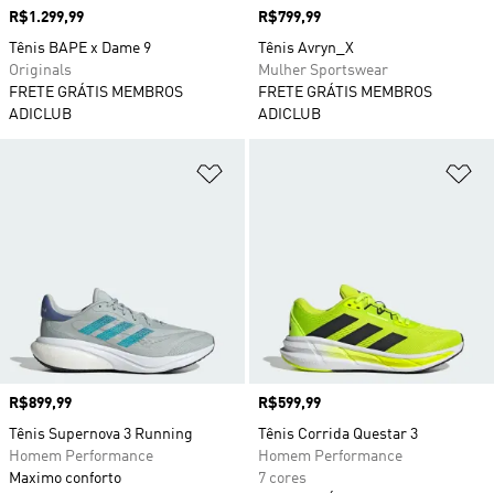
Preço
R$1.299,99
Preço
R$799,99
Tênis BAPE x Dame 9
Tênis Avryn_X
Originals
Mulher Sportswear
FRETE GRÁTIS MEMBROS
FRETE GRÁTIS MEMBROS
ADICLUB
ADICLUB
Adicionar à Lista de Desejos
Ad
Preço
R$899,99
Preço
R$599,99
Tênis Supernova 3 Running
Tênis Corrida Questar 3
Homem Performance
Homem Performance
Maximo conforto
7 cores