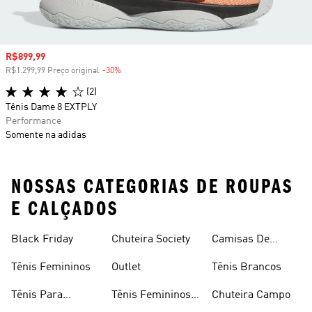
Preço com desconto
R$899,99
R$1.299,99 Preço original
-30%
Desconto
(2)
Tênis Dame 8 EXTPLY
Performance
Somente na adidas
NOSSAS CATEGORIAS DE ROUPAS
E CALÇADOS
Black Friday
Chuteira Society
Camisas De
Times
Tênis Femininos
Outlet
Tênis Brancos
Tênis Para
Tênis Femininos
Chuteira Campo