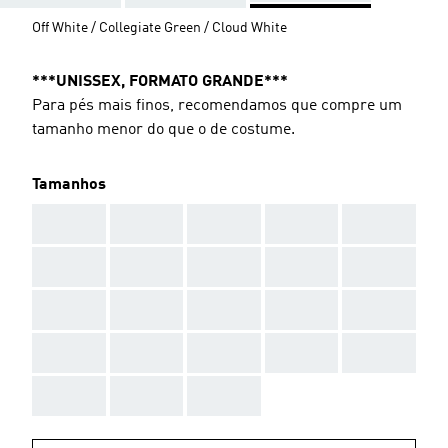
Off White / Collegiate Green / Cloud White
***UNISSEX, FORMATO GRANDE***
Para pés mais finos, recomendamos que compre um
tamanho menor do que o de costume.
Tamanhos
AAA
AAA
AAA
AAA
AAA
AAA
AAA
AAA
AAA
AAA
AAA
AAA
AAA
AAA
AAA
AAA
AAA
AAA
AAA
AAA
AAA
AAA
AAA