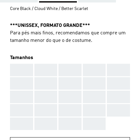
Core Black / Cloud White / Better Scarlet
***UNISSEX, FORMATO GRANDE***
Para pés mais finos, recomendamos que compre um
tamanho menor do que o de costume.
Tamanhos
AAA
AAA
AAA
AAA
AAA
AAA
AAA
AAA
AAA
AAA
AAA
AAA
AAA
AAA
AAA
AAA
AAA
AAA
AAA
AAA
AAA
AAA
AAA
AAA