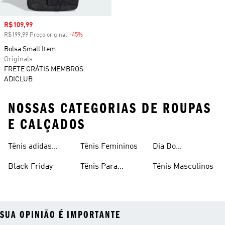
Preço com desconto
R$109,99
R$199,99 Preço original
-45%
Desconto
Bolsa Small Item
Originals
FRETE GRÁTIS MEMBROS
ADICLUB
NOSSAS CATEGORIAS DE ROUPAS
E CALÇADOS
Tênis adidas
Tênis Femininos
Dia Do
Clássico
Consumidor
Black Friday
Tênis Para
Tênis Masculinos
Caminhada
SUA OPINIÃO É IMPORTANTE