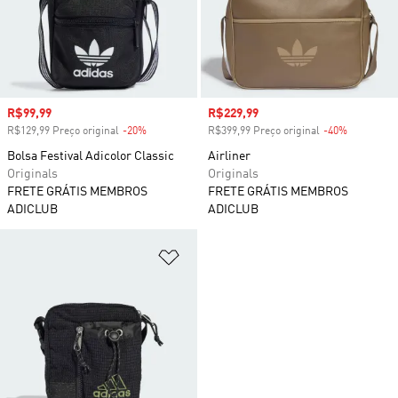
Preço com desconto
R$99,99
Preço com desconto
R$229,99
R$129,99 Preço original
-20%
Desconto
R$399,99 Preço original
-40%
Desconto
Bolsa Festival Adicolor Classic
Airliner
Originals
Originals
FRETE GRÁTIS MEMBROS
FRETE GRÁTIS MEMBROS
ADICLUB
ADICLUB
Adicionar à Lista de Desejos