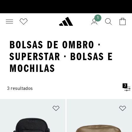
1
BOLSAS DE OMBRO ·
SUPERSTAR · BOLSAS E
MOCHILAS
3
3 resultados
Adicionar à Lista de Desejos
Ad