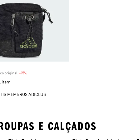
 desconto
ço original
-45%
Desconto
l Item
TIS MEMBROS ADICLUB
ROUPAS E CALÇADOS