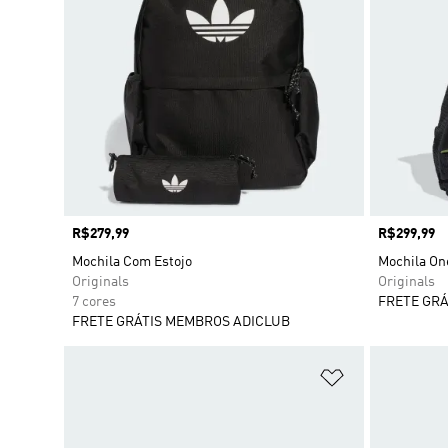
Preço
R$279,99
Preço
R$299,99
Mochila Com Estojo
Mochila On
Originals
Originals
7 cores
FRETE GRÁ
FRETE GRÁTIS MEMBROS ADICLUB
Adicionar à Li