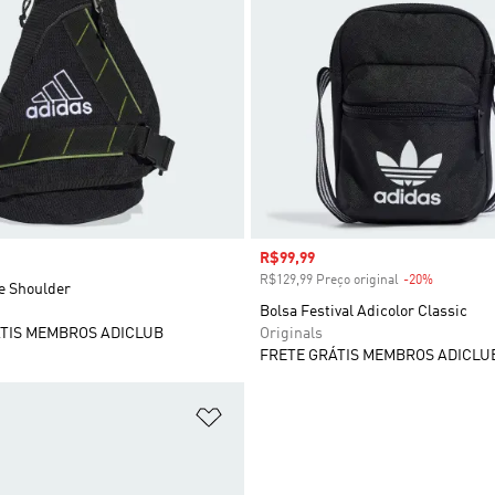
Preço com desconto
R$99,99
R$129,99 Preço original
-20%
Desconto
e Shoulder
Bolsa Festival Adicolor Classic
TIS MEMBROS ADICLUB
Originals
FRETE GRÁTIS MEMBROS ADICLU
sta de Desejos
Adicionar à Lista de Desejos