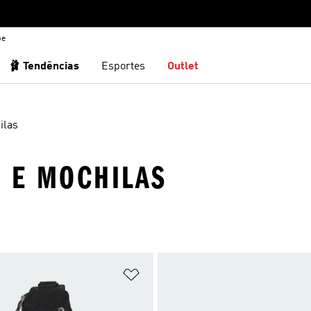
be
🩰 Tendências
Esportes
Outlet
ilas
S E MOCHILAS
sta de Desejos
Adicionar à Lista de Desejos