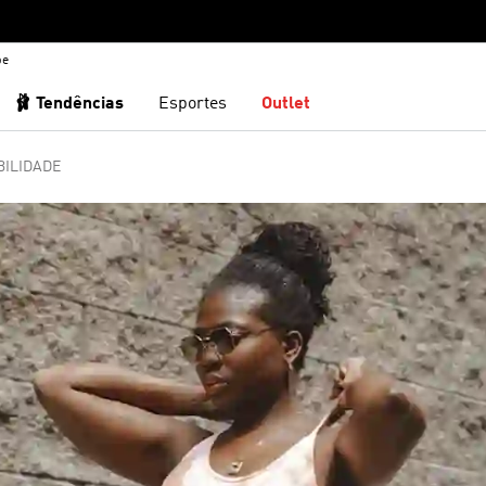
be
🩰 Tendências
Esportes
Outlet
ILIDADE