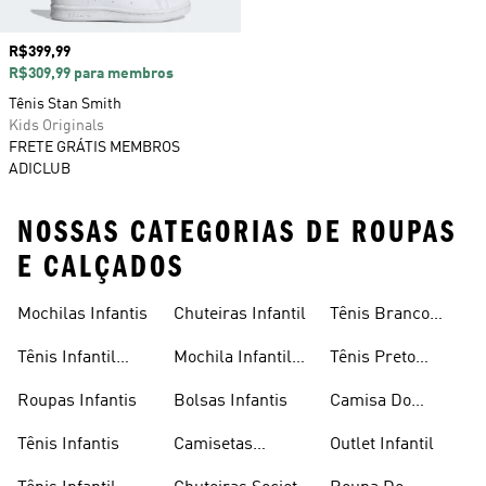
Preço
R$399,99
R$309,99 para membros
Tênis Stan Smith
Kids Originals
FRETE GRÁTIS MEMBROS
ADICLUB
NOSSAS CATEGORIAS DE ROUPAS
E CALÇADOS
Mochilas Infantis
Chuteiras Infantil
Tênis Branco
Infantil
Tênis Infantil
Mochila Infantil
Tênis Preto
Masculino
Masculina
Infantil
Roupas Infantis
Bolsas Infantis
Camisa Do
Flamengo Infantil
Tênis Infantis
Camisetas
Outlet Infantil
Infantis