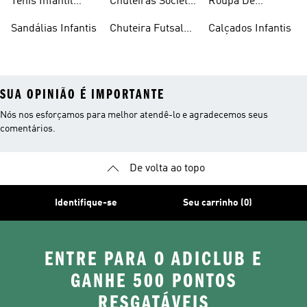
Tênis Infantil
Chuteiras Society
Roupa De
Feminino
Infantil
Natação Infantil
Sandálias Infantis
Chuteira Futsal
Calçados Infantis
Infantil
SUA OPINIÃO É IMPORTANTE
Nós nos esforçamos para melhor atendê-lo e agradecemos seus
comentários.
De volta ao topo
Identifique-se
Seu carrinho (0)
ENTRE PARA O ADICLUB E
GANHE 500 PONTOS
RESGATÁVEIS