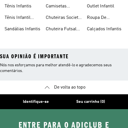
Flamengo Infantil
Tênis Infantis
Camisetas
Outlet Infantil
Infantis
Tênis Infantil
Chuteiras Society
Roupa De
Feminino
Infantil
Natação Infantil
Sandálias Infantis
Chuteira Futsal
Calçados Infantis
Infantil
SUA OPINIÃO É IMPORTANTE
Nós nos esforçamos para melhor atendê-lo e agradecemos seus
comentários.
De volta ao topo
Identifique-se
Seu carrinho (0)
ENTRE PARA O ADICLUB E