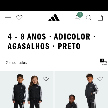
1
4 - 8 ANOS · ADICOLOR ·
AGASALHOS · PRETO
4
2 resultados
Adicionar à Lista de Desejos
Ad