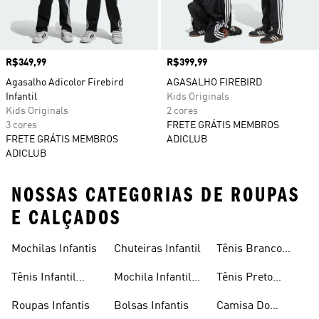
Preço
R$349,99
Preço
R$399,99
Agasalho Adicolor Firebird
AGASALHO FIREBIRD
Infantil
Kids Originals
Kids Originals
2 cores
3 cores
FRETE GRÁTIS MEMBROS
FRETE GRÁTIS MEMBROS
ADICLUB
ADICLUB
NOSSAS CATEGORIAS DE ROUPAS
E CALÇADOS
Mochilas Infantis
Chuteiras Infantil
Tênis Branco
Infantil
Tênis Infantil
Mochila Infantil
Tênis Preto
Masculino
Masculina
Infantil
Roupas Infantis
Bolsas Infantis
Camisa Do