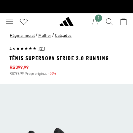
1
/
/
Página Inicial
Mulher
Calçados
4.6
(31)
TÊNIS SUPERNOVA STRIDE 2.0 RUNNING
Preço com desconto
R$399,99
R$799,99 Preço original
-50%
Desconto