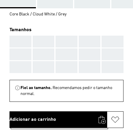
Core Black / Cloud White / Grey
Tamanhos
AAA
AAA
AAA
AAA
AAA
AAA
AAA
AAA
AAA
AAA
AAA
AAA
AAA
AAA
AAA
Fiel ao tamanho.
Recomendamos pedir o tamanho
normal.
Adicionar ao carrinho