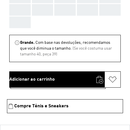
AAA
AAA
AAA
AAA
AAA
AAA
Grande.
Com base nas devoluções, recomendamos
que você diminua o tamanho.
(Se você costuma usar
tamanho 40, peça 39)
Adicionar ao carrinho
Compre Tênis e Sneakers