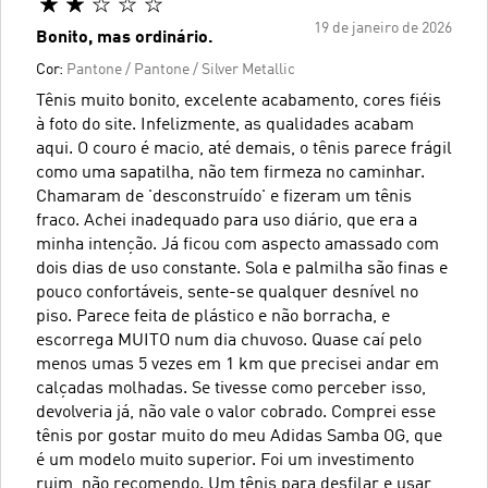
19 de janeiro de 2026
Bonito, mas ordinário.
Cor:
Pantone / Pantone / Silver Metallic
Tênis muito bonito, excelente acabamento, cores fiéis
à foto do site. Infelizmente, as qualidades acabam
aqui. O couro é macio, até demais, o tênis parece frágil
como uma sapatilha, não tem firmeza no caminhar.
Chamaram de 'desconstruído' e fizeram um tênis
fraco. Achei inadequado para uso diário, que era a
minha intenção. Já ficou com aspecto amassado com
dois dias de uso constante. Sola e palmilha são finas e
pouco confortáveis, sente-se qualquer desnível no
piso. Parece feita de plástico e não borracha, e
escorrega MUITO num dia chuvoso. Quase caí pelo
menos umas 5 vezes em 1 km que precisei andar em
calçadas molhadas. Se tivesse como perceber isso,
devolveria já, não vale o valor cobrado. Comprei esse
tênis por gostar muito do meu Adidas Samba OG, que
é um modelo muito superior. Foi um investimento
ruim, não recomendo. Um tênis para desfilar e usar