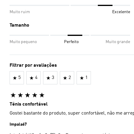
Muito ruim
Excelente
Tamanho
Muito pequeno
Perfeito
Muito grande
Filtrar por avaliações
5
4
3
2
1
Tênis confortável
Gostei bastante do produto, super confortável, não me arr
Impala67