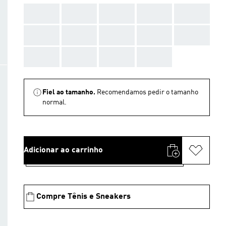
AAA
AAA
AAA
AAA
AAA
AAA
AAA
AAA
AAA
AAA
AAA
AAA
AAA
AAA
Fiel ao tamanho.
Recomendamos pedir o tamanho
normal.
Adicionar ao carrinho
Compre Tênis e Sneakers