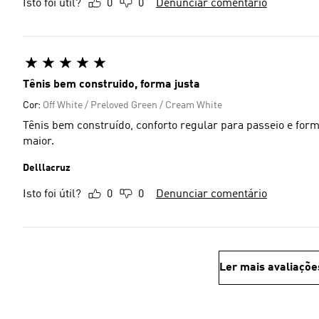
Isto foi útil?
0
0
Denunciar comentário
Tênis bem construido, forma justa
Cor:
Off White / Preloved Green / Cream White
Tênis bem construído, conforto regular para passeio e fo
maior.
Delllacruz
Isto foi útil?
0
0
Denunciar comentário
Ler mais avaliaçõe