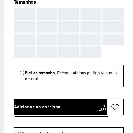
Tamanhos
AAA
AAA
AAA
AAA
AAA
AAA
AAA
AAA
AAA
AAA
AAA
AAA
AAA
AAA
AAA
AAA
AAA
AAA
AAA
Fiel ao tamanho.
Recomendamos pedir o tamanho
normal.
Adicionar ao carrinho