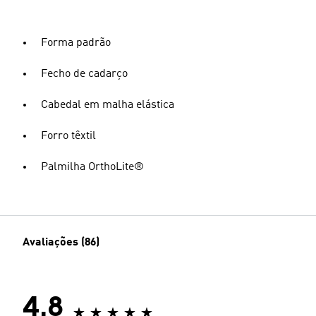
Forma padrão
Fecho de cadarço
Cabedal em malha elástica
Forro têxtil
Palmilha OrthoLite®
Avaliações (86)
4.8