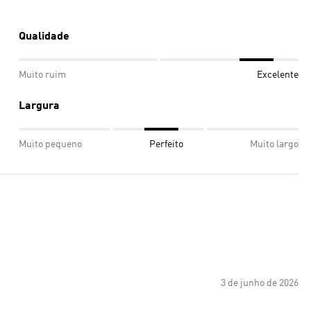
Qualidade
Muito ruim
Excelente
Largura
Muito pequeno
Perfeito
Muito largo
3 de junho de 2026