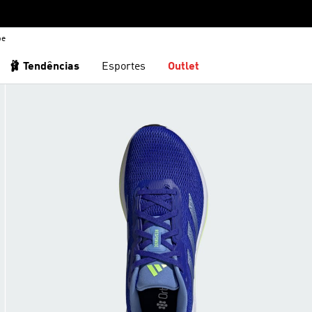
be
🩰 Tendências
Esportes
Outlet