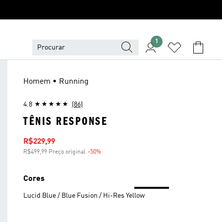
1
Homem • Running
4.8
(86)
TÊNIS RESPONSE
Preço com desconto
R$229,99
R$499,99 Preço original
-50%
Desconto
Cores
Lucid Blue / Blue Fusion / Hi-Res Yellow