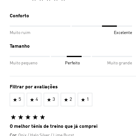
Conforto
Muito ruim
Excelente
Tamanho
Muito pequeno
Perfeito
Muito grande
Filtrar por avaliações
5
4
3
2
1
O melhor tênis de treino que já comprei
Cor:
Onix / Halo Silver / Lime Burst