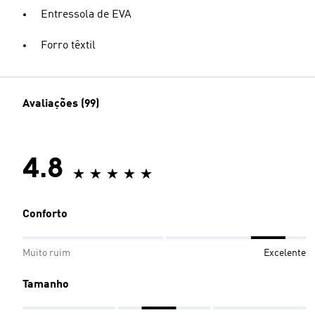
Entressola de EVA
Forro têxtil
Avaliações (99)
4.8
Conforto
Muito ruim
Excelente
Tamanho