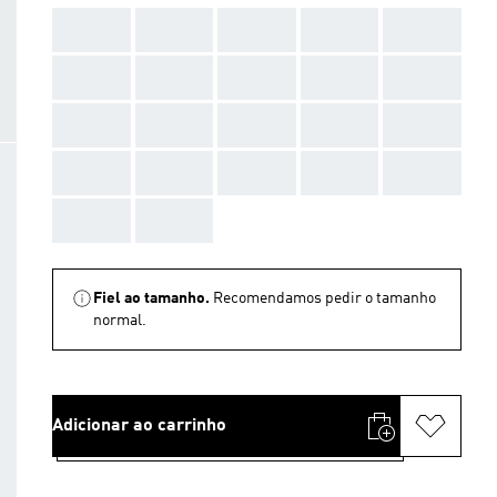
AAA
AAA
AAA
AAA
AAA
AAA
AAA
AAA
AAA
AAA
AAA
AAA
AAA
AAA
AAA
AAA
AAA
AAA
AAA
AAA
AAA
AAA
Fiel ao tamanho.
Recomendamos pedir o tamanho
normal.
Adicionar ao carrinho