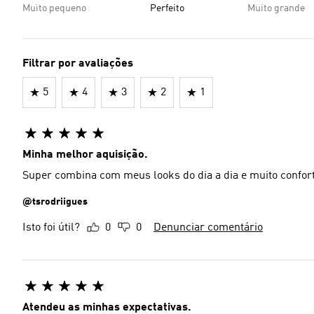
Muito pequeno
Perfeito
Muito grande
Filtrar por avaliações
5
4
3
2
1
Minha melhor aquisição.
Super combina com meus looks do dia a dia e muito confo
@tsrodriigues
Isto foi útil?
0
0
Denunciar comentário
Atendeu as minhas expectativas.