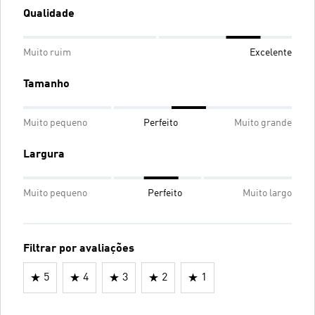
Qualidade
Muito ruim
Excelente
Tamanho
Muito pequeno
Perfeito
Muito grande
Largura
Muito pequeno
Perfeito
Muito largo
Filtrar por avaliações
5
4
3
2
1