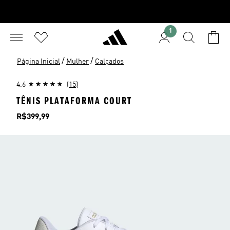
1
/
/
Página Inicial
Mulher
Calçados
4.6
(15)
TÊNIS PLATAFORMA COURT
Preço
R$399,99