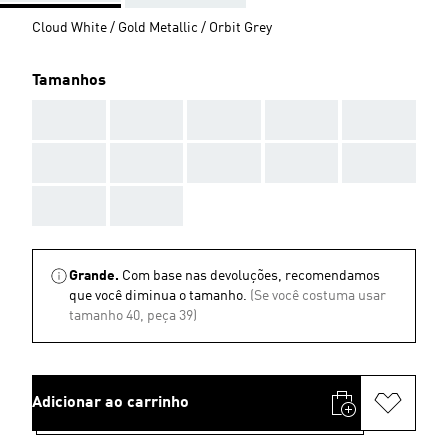
Cloud White / Gold Metallic / Orbit Grey
Tamanhos
AAA
AAA
AAA
AAA
AAA
AAA
AAA
AAA
AAA
AAA
AAA
AAA
Grande.
Com base nas devoluções, recomendamos
que você diminua o tamanho.
(Se você costuma usar
tamanho 40, peça 39)
Adicionar ao carrinho