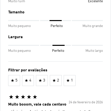
Muito ruim
Excelente
Tamanho
Muito pequeno
Perfeito
Muito grande
Largura
Muito pequeno
Perfeito
Muito largo
Filtrar por avaliações
5
4
3
2
1
24 de fevereiro de 2026
Muito booom, vale cada centavo