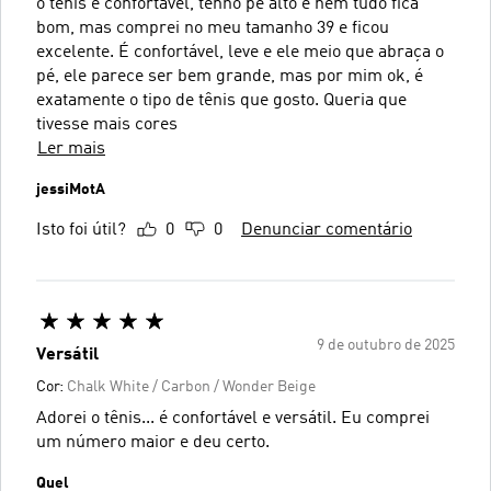
o tênis é confortável, tenho pé alto e nem tudo fica
bom, mas comprei no meu tamanho 39 e ficou
excelente. É confortável, leve e ele meio que abraça o
pé, ele parece ser bem grande, mas por mim ok, é
exatamente o tipo de tênis que gosto. Queria que
tivesse mais cores
Ler mais
jessiMotA
Isto foi útil?
0
0
Denunciar comentário
9 de outubro de 2025
Versátil
Cor:
Chalk White / Carbon / Wonder Beige
Adorei o tênis... é confortável e versátil. Eu comprei
um número maior e deu certo.
Quel