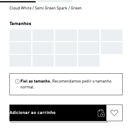
Cloud White / Semi Green Spark / Green
Tamanhos
AAA
AAA
AAA
AAA
AAA
AAA
AAA
AAA
AAA
AAA
AAA
AAA
AAA
AAA
Fiel ao tamanho.
Recomendamos pedir o tamanho
normal.
Adicionar ao carrinho