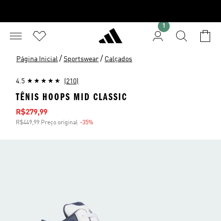
1
/
/
Página Inicial
Sportswear
Calçados
4.5
(210)
TÊNIS HOOPS MID CLASSIC
Preço com desconto
R$279,99
R$449,99 Preço original
-35%
Desconto