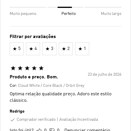
Muito pequeno
Perfeito
Muito largo
Filtrar por avaliações
5
4
3
2
1
23 de julho de 2026
Produto e preço. Bom.
Cor:
Cloud White / Core Black / Orbit Grey
Optima relação qualidade preço. Adoro este estilo
clássico.
Rodrigo
Comprador verificado
Avaliação Incentivada
Isto foi útil?
0
0
Denunciar comentário