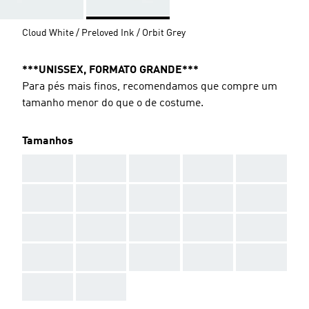
Cloud White / Preloved Ink / Orbit Grey
***UNISSEX, FORMATO GRANDE***
Para pés mais finos, recomendamos que compre um
tamanho menor do que o de costume.
Tamanhos
AAA
AAA
AAA
AAA
AAA
AAA
AAA
AAA
AAA
AAA
AAA
AAA
AAA
AAA
AAA
AAA
AAA
AAA
AAA
AAA
AAA
AAA