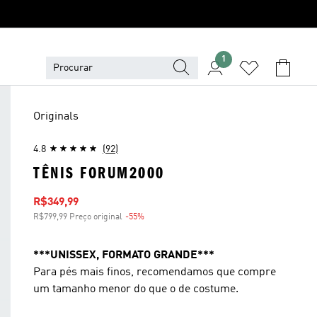
1
Originals
4.8
(92)
TÊNIS FORUM2000
Preço com desconto
R$349,99
R$799,99 Preço original
-55%
Desconto
***UNISSEX, FORMATO GRANDE***
Para pés mais finos, recomendamos que compre
um tamanho menor do que o de costume.