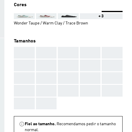
Cores
+3
Wonder Taupe / Warm Clay / Trace Brown
Tamanhos
AAA
AAA
AAA
AAA
AAA
AAA
AAA
AAA
AAA
AAA
AAA
AAA
AAA
AAA
AAA
AAA
AAA
AAA
AAA
AAA
AAA
AAA
Fiel ao tamanho.
Recomendamos pedir o tamanho
normal.