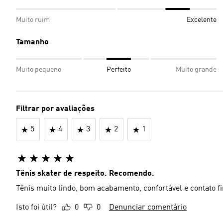
Muito ruim
Excelente
Tamanho
Muito pequeno
Perfeito
Muito grande
Filtrar por avaliações
5
4
3
2
1
Tênis skater de respeito. Recomendo.
Tênis muito lindo, bom acabamento, confortável e contato f
Isto foi útil?
0
0
Denunciar comentário