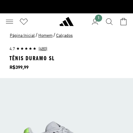
1
/
/
Página Inicial
Homem
Calçados
4.7
(480)
TÊNIS DURAMO SL
Preço
R$399,99