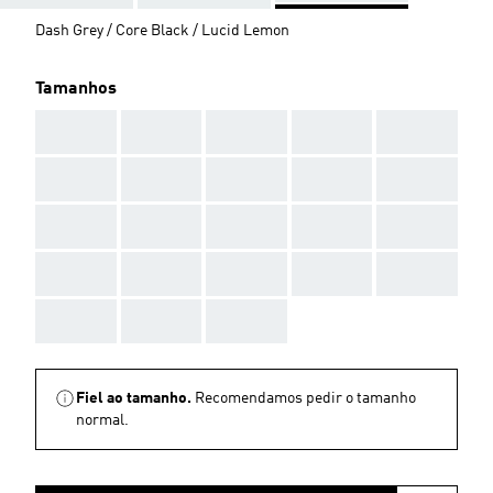
Dash Grey / Core Black / Lucid Lemon
Tamanhos
AAA
AAA
AAA
AAA
AAA
AAA
AAA
AAA
AAA
AAA
AAA
AAA
AAA
AAA
AAA
AAA
AAA
AAA
AAA
AAA
AAA
AAA
AAA
Fiel ao tamanho.
Recomendamos pedir o tamanho
normal.