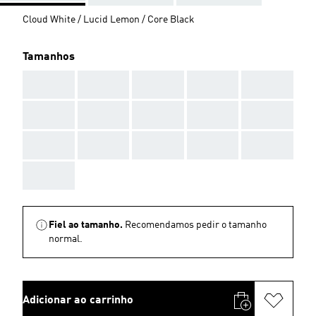
Cloud White / Lucid Lemon / Core Black
Tamanhos
AAA
AAA
AAA
AAA
AAA
AAA
AAA
AAA
AAA
AAA
AAA
AAA
AAA
AAA
AAA
AAA
Fiel ao tamanho.
Recomendamos pedir o tamanho
normal.
Adicionar ao carrinho