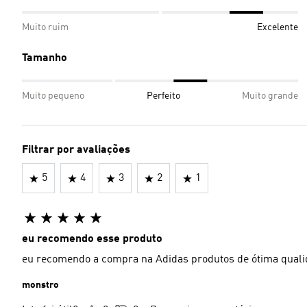
Muito ruim
Excelente
Tamanho
Muito pequeno
Perfeito
Muito grande
Filtrar por avaliações
5
4
3
2
1
eu recomendo esse produto
eu recomendo a compra na Adidas produtos de ótima qual
monstro