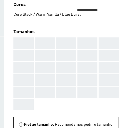
Cores
Core Black / Warm Vanilla / Blue Burst
Tamanhos
AAA
AAA
AAA
AAA
AAA
AAA
AAA
AAA
AAA
AAA
AAA
AAA
AAA
AAA
AAA
AAA
AAA
AAA
AAA
AAA
AAA
AAA
AAA
AAA
AAA
AAA
Fiel ao tamanho.
Recomendamos pedir o tamanho