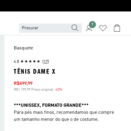
1
Basquete
4.8
(17)
TÊNIS DAME X
Preço com desconto
R$699,99
R$1.199,99 Preço original
-40%
Desconto
***UNISSEX, FORMATO GRANDE***
Para pés mais finos, recomendamos que compre
um tamanho menor do que o de costume.