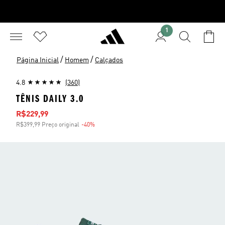
1
/
/
Página Inicial
Homem
Calçados
4.8
(360)
TÊNIS DAILY 3.0
Preço com desconto
R$229,99
R$399,99 Preço original
-40%
Desconto