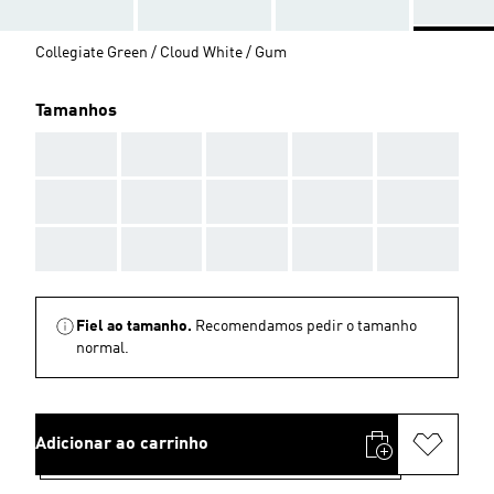
Collegiate Green / Cloud White / Gum
Tamanhos
AAA
AAA
AAA
AAA
AAA
AAA
AAA
AAA
AAA
AAA
AAA
AAA
AAA
AAA
AAA
Fiel ao tamanho.
Recomendamos pedir o tamanho
normal.
Adicionar ao carrinho