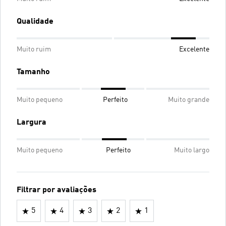
Qualidade
Muito ruim
Excelente
Tamanho
Muito pequeno
Perfeito
Muito grande
Largura
Muito pequeno
Perfeito
Muito largo
Filtrar por avaliações
5
4
3
2
1