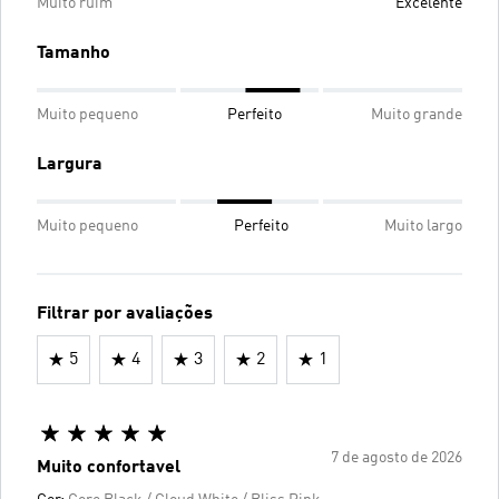
Muito ruim
Excelente
Tamanho
Muito pequeno
Perfeito
Muito grande
Largura
Muito pequeno
Perfeito
Muito largo
Filtrar por avaliações
5
4
3
2
1
7 de agosto de 2026
Muito confortavel