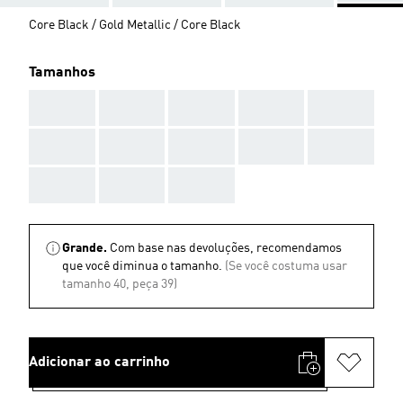
Core Black / Gold Metallic / Core Black
Tamanhos
AAA
AAA
AAA
AAA
AAA
AAA
AAA
AAA
AAA
AAA
AAA
AAA
AAA
Grande.
Com base nas devoluções, recomendamos
que você diminua o tamanho.
(Se você costuma usar
tamanho 40, peça 39)
Adicionar ao carrinho