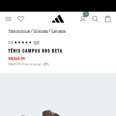
1
/
/
Página Inicial
Originals
Calçados
5.0
(57)
TÊNIS CAMPUS 00S BETA
Preço com desconto
R$549,99
R$699,99 Preço original
-20%
Desconto