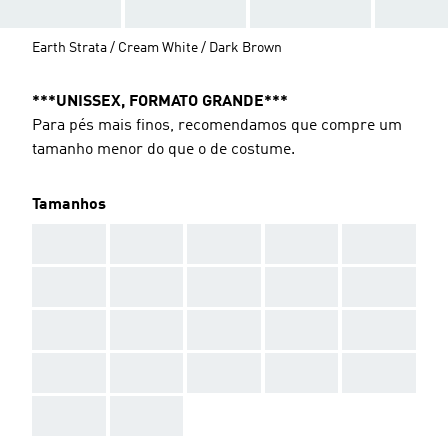
Earth Strata / Cream White / Dark Brown
***UNISSEX, FORMATO GRANDE***
Para pés mais finos, recomendamos que compre um
tamanho menor do que o de costume.
Tamanhos
AAA
AAA
AAA
AAA
AAA
AAA
AAA
AAA
AAA
AAA
AAA
AAA
AAA
AAA
AAA
AAA
AAA
AAA
AAA
AAA
AAA
AAA