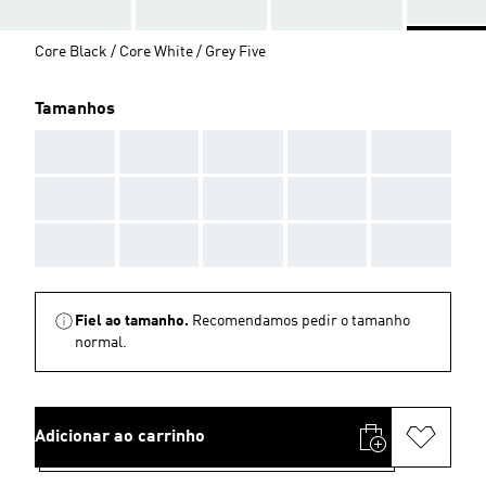
Core Black / Core White / Grey Five
Tamanhos
AAA
AAA
AAA
AAA
AAA
AAA
AAA
AAA
AAA
AAA
AAA
AAA
AAA
AAA
AAA
Fiel ao tamanho.
Recomendamos pedir o tamanho
normal.
Adicionar ao carrinho