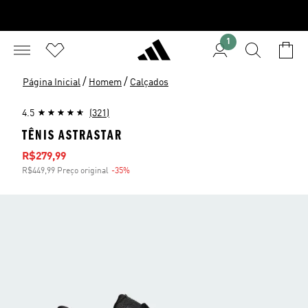
1
/
/
Página Inicial
Homem
Calçados
4.5
(321)
TÊNIS ASTRASTAR
Preço com desconto
R$279,99
R$449,99 Preço original
-35%
Desconto