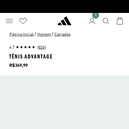
1
/
/
Página Inicial
Homem
Calçados
4.7
(826)
TÊNIS ADVANTAGE
Preço
R$349,99