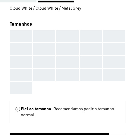
Cloud White / Cloud White / Metal Grey
Tamanhos
AAA
AAA
AAA
AAA
AAA
AAA
AAA
AAA
AAA
AAA
AAA
AAA
AAA
AAA
AAA
AAA
AAA
AAA
AAA
AAA
AAA
Fiel ao tamanho.
Recomendamos pedir o tamanho
normal.