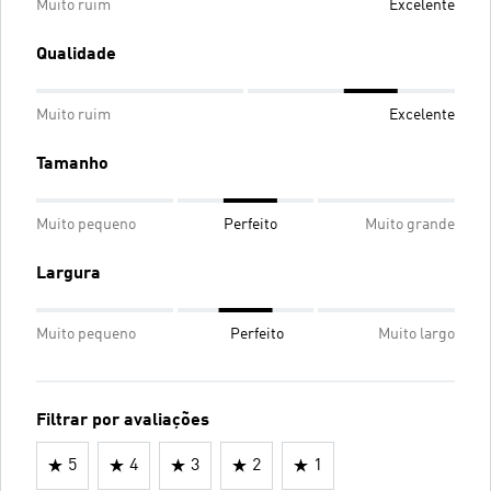
Muito ruim
Excelente
Qualidade
Muito ruim
Excelente
Tamanho
Muito pequeno
Perfeito
Muito grande
Largura
Muito pequeno
Perfeito
Muito largo
Filtrar por avaliações
5
4
3
2
1