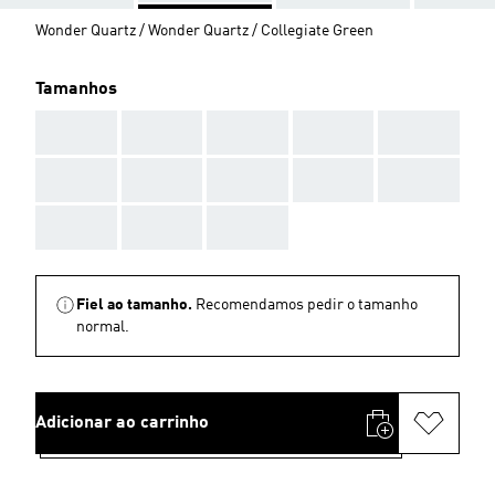
Wonder Quartz / Wonder Quartz / Collegiate Green
Tamanhos
AAA
AAA
AAA
AAA
AAA
AAA
AAA
AAA
AAA
AAA
AAA
AAA
AAA
Fiel ao tamanho.
Recomendamos pedir o tamanho
normal.
Adicionar ao carrinho