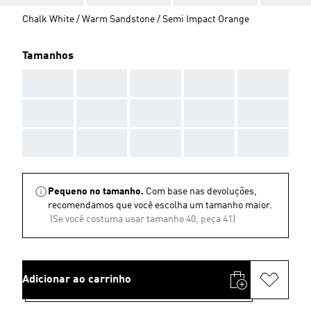
Chalk White / Warm Sandstone / Semi Impact Orange
Tamanhos
AAA
AAA
AAA
AAA
AAA
AAA
AAA
AAA
AAA
AAA
AAA
AAA
AAA
AAA
AAA
Pequeno no tamanho.
Com base nas devoluções,
recomendamos que você escolha um tamanho maior.
(Se você costuma usar tamanho 40, peça 41)
Adicionar ao carrinho