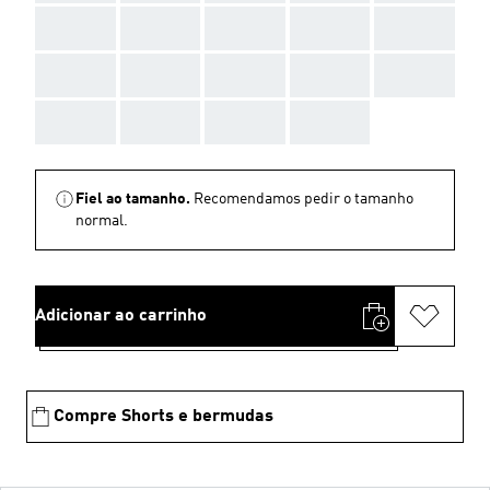
AAA
AAA
AAA
AAA
AAA
AAA
AAA
AAA
AAA
AAA
AAA
AAA
AAA
AAA
Fiel ao tamanho.
Recomendamos pedir o tamanho
normal.
Adicionar ao carrinho
Compre Shorts e bermudas