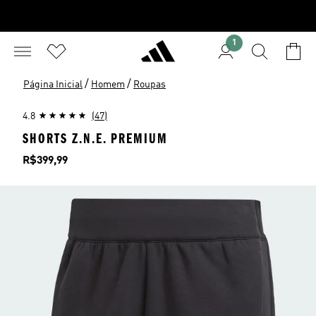
1
/
/
Página Inicial
Homem
Roupas
4.8
(47)
SHORTS Z.N.E. PREMIUM
Preço
R$399,99