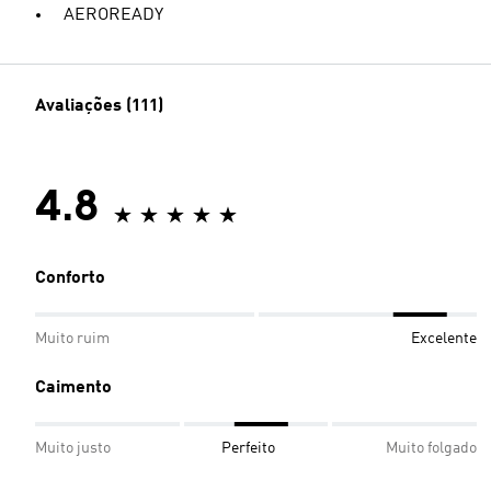
AEROREADY
Avaliações (111)
4.8
Conforto
Muito ruim
Excelente
Caimento
Muito justo
Perfeito
Muito folgado