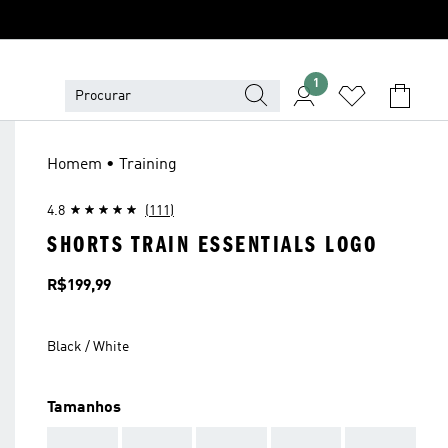
1
Homem • Training
4.8
(111)
SHORTS TRAIN ESSENTIALS LOGO
Preço
R$199,99
Black / White
Tamanhos
AAA
AAA
AAA
AAA
AAA