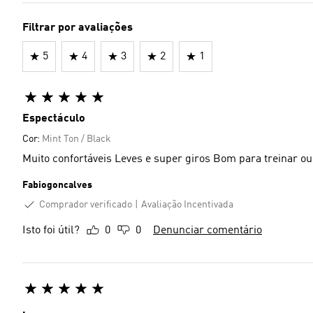
Filtrar por avaliações
5
4
3
2
1
Espectáculo
Cor:
Mint Ton / Black
Muito confortáveis Leves e super giros Bom para tre
Fabiogoncalves
Comprador verificado
Avaliação Incentivada
Isto foi útil?
0
0
Denunciar comentário
.