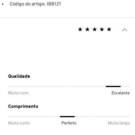
Código do artigo: IB8121
Qualidade
Muito ruim
Excelente
Comprimento
Muito curto
Perfeito
Muito longo