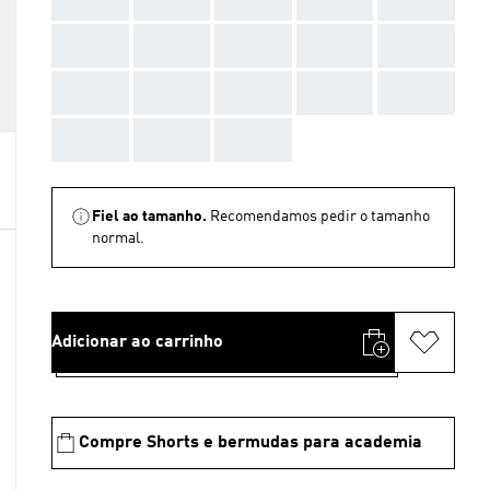
AAA
AAA
AAA
AAA
AAA
AAA
AAA
AAA
AAA
AAA
AAA
AAA
AAA
Fiel ao tamanho.
Recomendamos pedir o tamanho
normal.
Adicionar ao carrinho
Compre Shorts e bermudas para academia