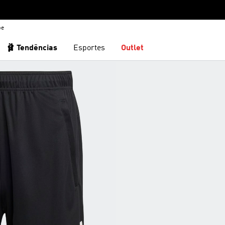
be
🩰 Tendências
Esportes
Outlet