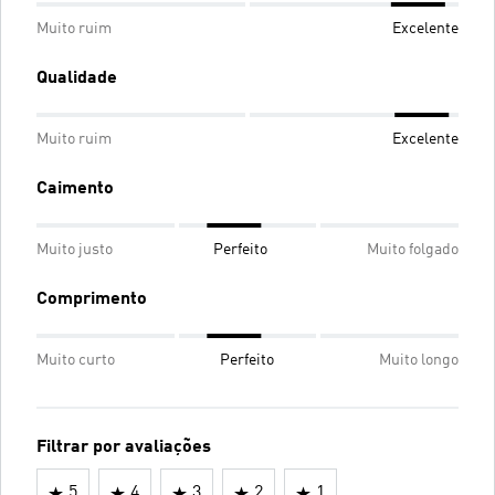
Muito ruim
Excelente
Qualidade
Muito ruim
Excelente
Caimento
Muito justo
Perfeito
Muito folgado
Comprimento
Muito curto
Perfeito
Muito longo
Filtrar por avaliações
5
4
3
2
1