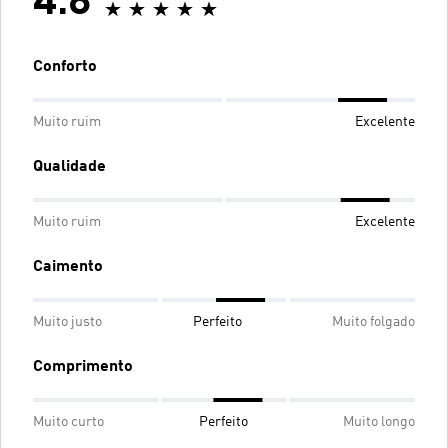
4.8
Conforto
Muito ruim
Excelente
Qualidade
Muito ruim
Excelente
Caimento
Muito justo
Perfeito
Muito folgado
Comprimento
Muito curto
Perfeito
Muito longo